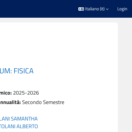
Italiano ‎(it)‎
Login
UM: FISICA
mico
:
2025-2026
nnualità
:
Secondo Semestre
LANI SAMANTHA
TOLANI ALBERTO