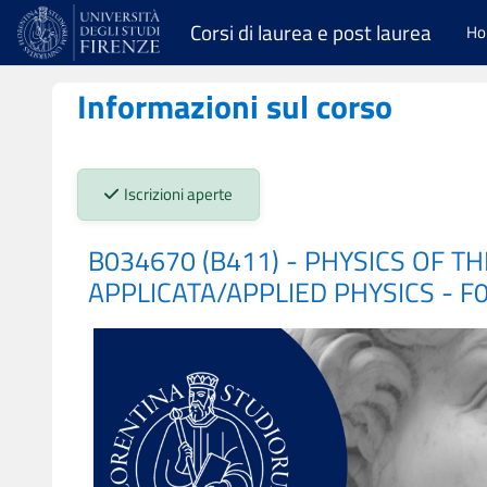
Vai al contenuto principale
Corsi di laurea e post laurea
H
Informazioni sul corso
Stato iscrizioni:
Iscrizioni aperte
B034670 (B411) - PHYSICS OF T
APPLICATA/APPLIED PHYSICS - F