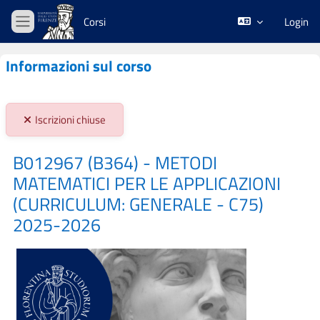
Vai al contenuto principale
Corsi
Login
Pannello laterale
Informazioni sul corso
Stato iscrizioni:
Iscrizioni chiuse
B012967 (B364) - METODI
MATEMATICI PER LE APPLICAZIONI
(CURRICULUM: GENERALE - C75)
2025-2026