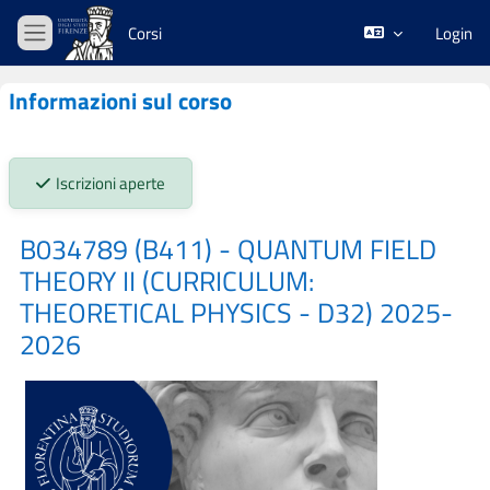
Vai al contenuto principale
Corsi
Login
Pannello laterale
Informazioni sul corso
Stato iscrizioni:
Iscrizioni aperte
B034789 (B411) - QUANTUM FIELD
THEORY II (CURRICULUM:
THEORETICAL PHYSICS - D32) 2025-
2026