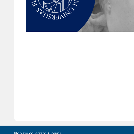
Non sei collegato. (
Login
)