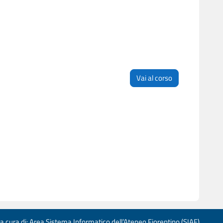
Vai al corso
 a cura di: Area Sistema Informatico dell’Ateneo Fiorentino (SIAF)