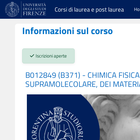
Vai al contenuto principale
Corsi di laurea e post laurea
H
Informazioni sul corso
Stato iscrizioni:
Iscrizioni aperte
B012849 (B371) - CHIMICA FISIC
SUPRAMOLECOLARE, DEI MATERIAL