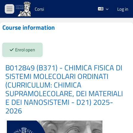
Skip to main content
Corsi
Log in
Side panel
Course information
Stato iscrizioni:
Enrol open
B012849 (B371) - CHIMICA FISICA DI
SISTEMI MOLECOLARI ORDINATI
(CURRICULUM: CHIMICA
SUPRAMOLECOLARE, DEI MATERIALI
E DEI NANOSISTEMI - D21) 2025-
2026