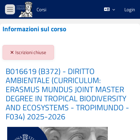
Vai al contenuto principale
Corsi
Login
Pannello laterale
Informazioni sul corso
Stato iscrizioni:
Iscrizioni chiuse
B016619 (B372) - DIRITTO
AMBIENTALE (CURRICULUM:
ERASMUS MUNDUS JOINT MASTER
DEGREE IN TROPICAL BIODIVERSITY
AND ECOSYSTEMS - TROPIMUNDO -
F034) 2025-2026