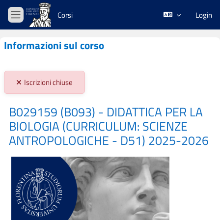
Vai al contenuto principale
Corsi
Login
Pannello laterale
Informazioni sul corso
Stato iscrizioni:
Iscrizioni chiuse
B029159 (B093) - DIDATTICA PER LA
BIOLOGIA (CURRICULUM: SCIENZE
ANTROPOLOGICHE - D51) 2025-2026