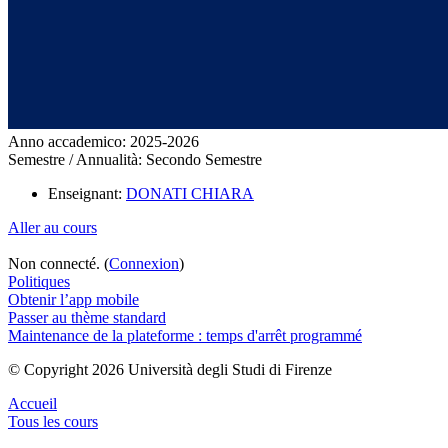
Anno accademico
:
2025-2026
Semestre / Annualità
:
Secondo Semestre
Enseignant:
DONATI CHIARA
Aller au cours
Non connecté. (
Connexion
)
Politiques
Obtenir l’app mobile
Passer au thème standard
Maintenance de la plateforme : temps d'arrêt programmé
© Copyright 2026 Università degli Studi di Firenze
Accueil
Tous les cours