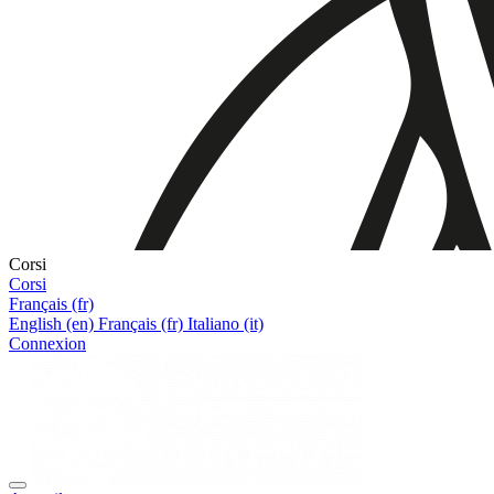
Corsi
Corsi
Français ‎(fr)‎
English ‎(en)‎
Français ‎(fr)‎
Italiano ‎(it)‎
Connexion