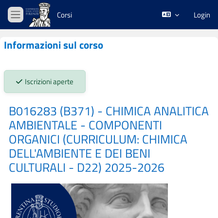
Vai al contenuto principale
Corsi
Login
Pannello laterale
Informazioni sul corso
Stato iscrizioni:
Iscrizioni aperte
B016283 (B371) - CHIMICA ANALITICA
AMBIENTALE - COMPONENTI
ORGANICI (CURRICULUM: CHIMICA
DELL'AMBIENTE E DEI BENI
CULTURALI - D22) 2025-2026