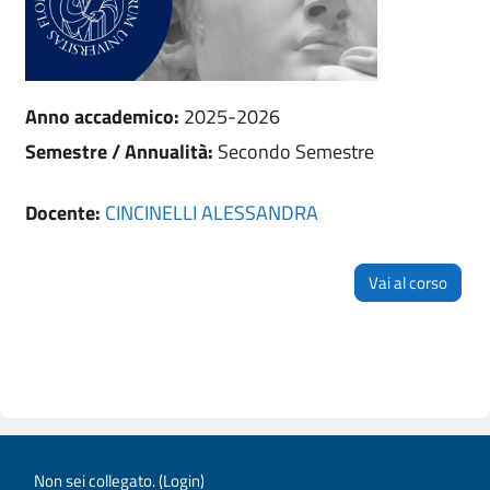
Anno accademico
:
2025-2026
Semestre / Annualità
:
Secondo Semestre
Docente:
CINCINELLI ALESSANDRA
Vai al corso
Non sei collegato. (
Login
)