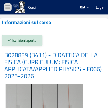
Vai al contenuto principale
Corsi
Login
Pannello laterale
Informazioni sul corso
Stato iscrizioni:
Iscrizioni aperte
B028839 (B411) - DIDATTICA DELLA
FISICA (CURRICULUM: FISICA
APPLICATA/APPLIED PHYSICS - F066)
2025-2026