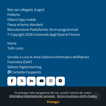
Non sei collegato. (
Login
)
Politiche
Ottieni l'app mobile
Passa al tema standard
Manutenzione Piattaforme: fermi programmati
© Copyright 2026 Università degli Studi di Firenze
Home
Tutti i corsi
Servizio a cura di: Area Sistema Informatico dell’Ateneo
Fiorentino (SIAF)
Settore Digital learning
Contatta il supporto
x
Se prosegui nella navigazione del sito, accetti l'utilizzo dei cookie:
Powered by
Moodle
Informativa trattamento dati personali
Termini di utilizzo e diritti d'autore
Prosegui