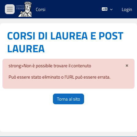
Vai al contenuto principale
Corsi
Login
Pannello laterale
CORSI DI LAUREA E POST
LAUREA
×
strong>Non è possibile trovare il contenuto
Igno
Può essere stato eliminato o l'URL può essere errata.
Torna al sito