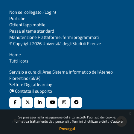
Non sei collegato. (
Login
)
Politiche
Ottieni l'app mobile
Passa al tema standard
Manutenzione Piattaforme: fermi programmati
© Copyright 2026 Università degli Studi di Firenze
Home
Tutti i corsi
Servizio a cura di: Area Sistema Informatico dell’Ateneo
Fiorentino (SIAF)
Settore Digital learning
Contatta il supporto
x
Se prosegui nella navigazione del sito, accetti l'utilizzo dei cookie:
Powered by
Moodle
Informativa trattamento dati personali
Termini di utilizzo e diritti d'autore
Prosegui