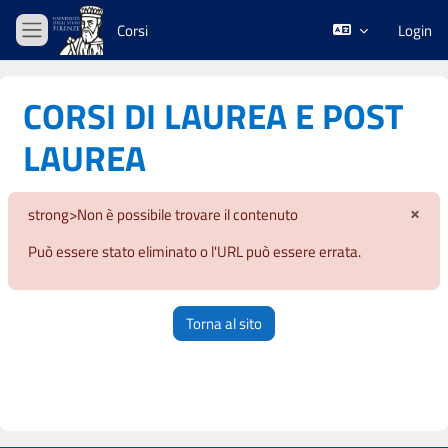
Vai al contenuto principale
Corsi
Login
Pannello laterale
CORSI DI LAUREA E POST
LAUREA
×
strong>Non è possibile trovare il contenuto
Igno
Può essere stato eliminato o l'URL può essere errata.
Torna al sito