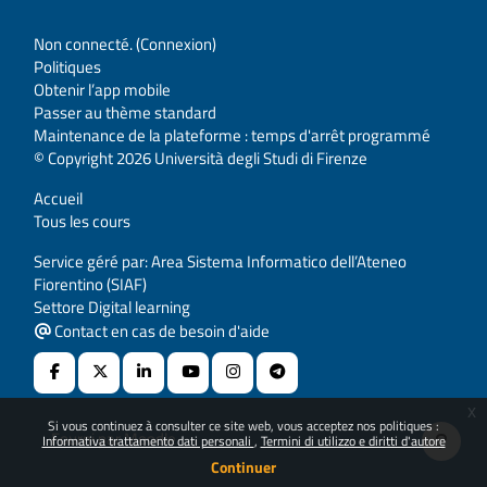
Non connecté. (
Connexion
)
Politiques
Obtenir l’app mobile
Passer au thème standard
Maintenance de la plateforme : temps d'arrêt programmé
© Copyright 2026 Università degli Studi di Firenze
Accueil
Tous les cours
Service géré par: Area Sistema Informatico dell’Ateneo
Fiorentino (SIAF)
Settore Digital learning
Contact en cas de besoin d'aide
x
Si vous continuez à consulter ce site web, vous acceptez nos politiques :
Fourni par
Moodle
Informativa trattamento dati personali
Termini di utilizzo e diritti d'autore
Continuer