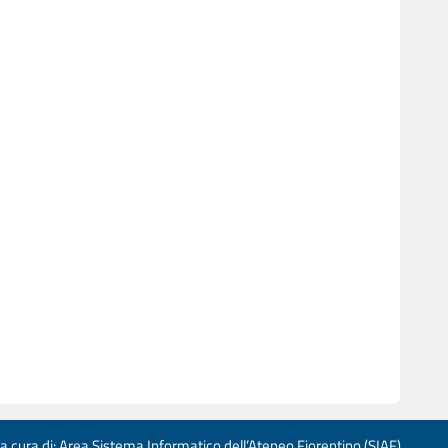
 a cura di: Area Sistema Informatico dell’Ateneo Fiorentino (SIAF)