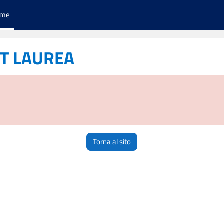
ome
ST LAUREA
Torna al sito