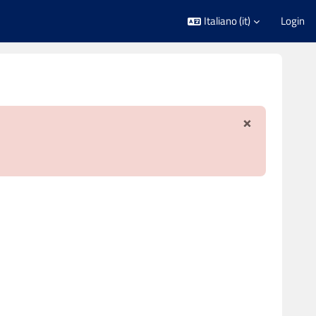
Italiano ‎(it)‎
Login
×
Ignora not