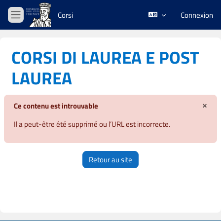
Passer au contenu principal
Corsi
Connexion
Panneau latéral
CORSI DI LAUREA E POST
LAUREA
×
Ce contenu est introuvable
Igno
Il a peut-être été supprimé ou l’URL est incorrecte.
Retour au site