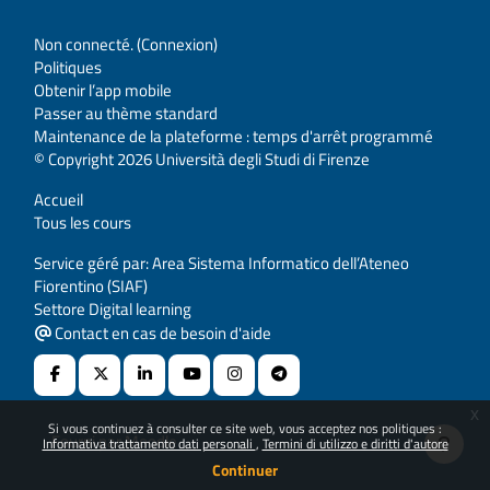
Non connecté. (
Connexion
)
Politiques
Obtenir l’app mobile
Passer au thème standard
Maintenance de la plateforme : temps d'arrêt programmé
© Copyright 2026 Università degli Studi di Firenze
Accueil
Tous les cours
Service géré par: Area Sistema Informatico dell’Ateneo
Fiorentino (SIAF)
Settore Digital learning
Contact en cas de besoin d'aide
x
Si vous continuez à consulter ce site web, vous acceptez nos politiques :
Fourni par
Moodle
Informativa trattamento dati personali
Termini di utilizzo e diritti d'autore
Continuer