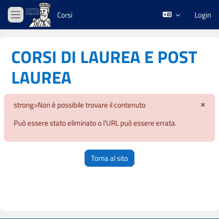
Vai al contenuto principale
Corsi
Login
Pannello laterale
CORSI DI LAUREA E POST
LAUREA
×
strong>Non è possibile trovare il contenuto
Igno
Può essere stato eliminato o l'URL può essere errata.
Torna al sito