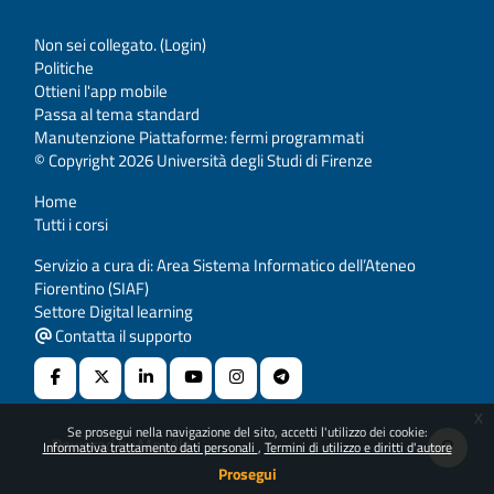
Non sei collegato. (
Login
)
Politiche
Ottieni l'app mobile
Passa al tema standard
Manutenzione Piattaforme: fermi programmati
© Copyright 2026 Università degli Studi di Firenze
Home
Tutti i corsi
Servizio a cura di: Area Sistema Informatico dell’Ateneo
Fiorentino (SIAF)
Settore Digital learning
Contatta il supporto
x
Se prosegui nella navigazione del sito, accetti l'utilizzo dei cookie:
Powered by
Moodle
Informativa trattamento dati personali
Termini di utilizzo e diritti d'autore
Prosegui