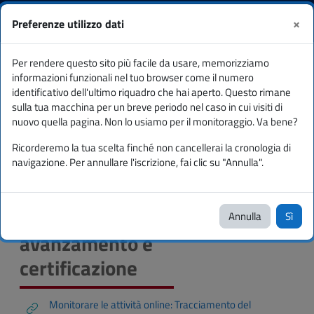
Vai al contenuto principale
Corsi
Ospite
Login
×
Preferenze utilizzo dati
Pannello laterale
Per rendere questo sito più facile da usare, memorizziamo
Per docenti tutorial e attivazioni
Per monitorare: tracciamento lo stato di avanzamento e certificazione
informazioni funzionali nel tuo browser come il numero
identificativo dell'ultimo riquadro che hai aperto. Questo rimane
Per monitorare: tracciamento lo stato di
sulla tua macchina per un breve periodo nel caso in cui visiti di
avanzamento e certificazione
nuovo quella pagina. Non lo usiamo per il monitoraggio. Va bene?
Ricorderemo la tua scelta finché non cancellerai la cronologia di
Per monitorare:
navigazione. Per annullare l'iscrizione, fai clic su "Annulla".
tracciamento lo
stato di
Annulla
Sì
avanzamento e
certificazione
Monitorare le attività online: Tracciamento del