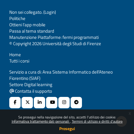
Non sei collegato. (
Login
)
Politiche
Ottieni l'app mobile
Passa al tema standard
Manutenzione Piattaforme: fermi programmati
© Copyright 2026 Università degli Studi di Firenze
Home
Tutti i corsi
Servizio a cura di: Area Sistema Informatico dell’Ateneo
Fiorentino (SIAF)
Settore Digital learning
Contatta il supporto
x
Se prosegui nella navigazione del sito, accetti l'utilizzo dei cookie:
Powered by
Moodle
Informativa trattamento dati personali
Termini di utilizzo e diritti d'autore
Prosegui