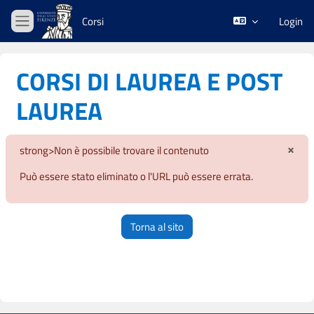
Vai al contenuto principale
Corsi
Login
Pannello laterale
CORSI DI LAUREA E POST
LAUREA
×
strong>Non è possibile trovare il contenuto
Igno
Può essere stato eliminato o l'URL può essere errata.
Torna al sito