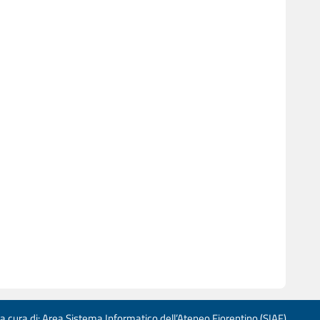
 a cura di: Area Sistema Informatico dell’Ateneo Fiorentino (SIAF)