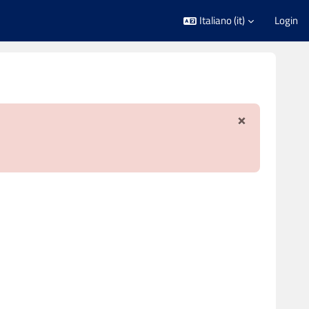
Italiano ‎(it)‎
Login
×
Ignora not