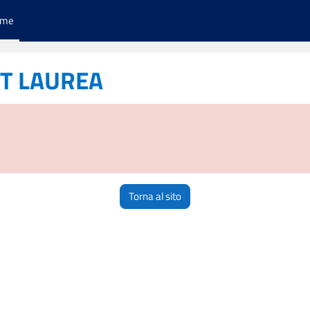
ome
ST LAUREA
Torna al sito