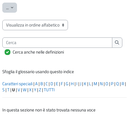
Esporta voci
...
Sfoglia il glossario usando questo indice
Cerca
Cerca
Cerca anche nelle definizioni
Sfoglia il glossario usando questo indice
Caratteri speciali
|
A
|
B
|
C
|
D
|
E
|
F
|
G
|
H
|
I
|
J
|
K
|
L
|
M
|
N
|
O
|
P
|
Q
|
R
|
S
|
T
|
U
|
V
|
W
|
X
|
Y
|
Z
|
TUTTI
In questa sezione non è stato trovata nessuna voce