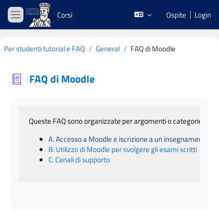
Vai al contenuto principale
Corsi
Ospite
Login
Pannello laterale
Per studenti tutorial e FAQ
General
FAQ di Moodle
FAQ di Moodle
Aggregazione dei criteri
Queste FAQ sono organizzate per argomenti o categorie:
A. Accesso a Moodle e iscrizione a un insegnamento
B. Utilizzo di Moodle per svolgere gli esami scritti
C. Canali di supporto