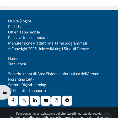
Ospite (
Login
)
Politiche
Ottieni l'app mobile
Passa al tema standard
Manutenzione Piattaforme: fermi programmati
© Copyright 2026 Università degli Studi di Firenze
Home
Tutti i corsi
Servizio a cura di: Area Sistema Informatico dell’Ateneo
Fiorentino (SIAF)
Settore Digital learning
Contatta il supporto
Apri indice del corso
x
Se prosegui nella navigazione del sito, accetti l'utilizzo dei cookie:
Powered by
Moodle
Informativa trattamento dati personali
Termini di utilizzo e diritti d'autore