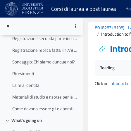
Skip to main content
Programma secondo incontro lunedì 21
Corsi di laurea e post laurea
H
Registrazione incontro 21 settembre
Programma primo incontro di lunedì 14 settembre e replica prima parte di giovedì 17
B018283 (B198) -
Introduction to 
Registrazione seconda parte incontro 14 settembre
Intro
Registrazione replica fatta il 17/9 della prima parte dell'incontro del 14/9
Sondaggio: Chi siamo dunque noi?
Completion requ
Reading
Ricevimenti
Click on
Introductio
La mia identità
Materiali di studio e risorse per le attività - alternative a LibreLogo, manuali ecc.
Come devono essere gli elaborati per il Laboratorio di Tecnologie Didattiche di Scienze della Formazione Primaria
What's going on
Collapse