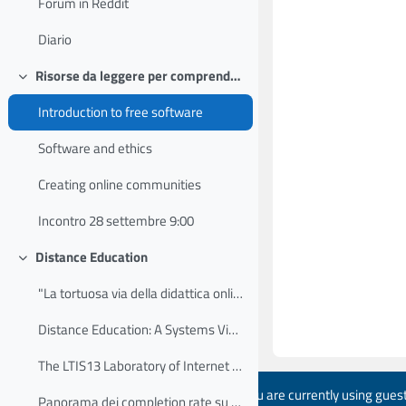
Forum in Reddit
Diario
Risorse da leggere per comprendere il valore della collaborazione
Collapse
Introduction to free software
Software and ethics
Creating online communities
Incontro 28 settembre 9:00
Distance Education
Collapse
"La tortuosa via della didattica online nell'università" e il fenomeno dei Massive Open Online Courses
Distance Education: A Systems View of Online Learning
The LTIS13 Laboratory of Internet Technologies for School teachers: an "home made" connectivist MOOC
You are currently using gues
Panorama dei completion rate su oltre 200 MOOC