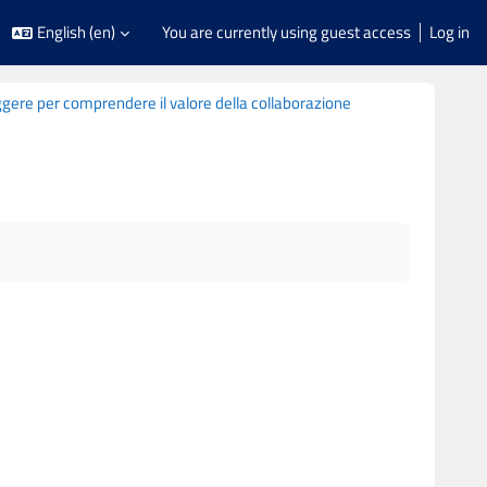
English ‎(en)‎
You are currently using guest access
Log in
ggere per comprendere il valore della collaborazione