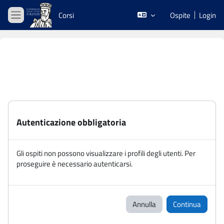
Vai al contenuto principale
Corsi
Ospite
Login
Pannello laterale
Autenticazione obbligatoria
Gli ospiti non possono visualizzare i profili degli utenti. Per
proseguire è necessario autenticarsi.
Annulla
Continua