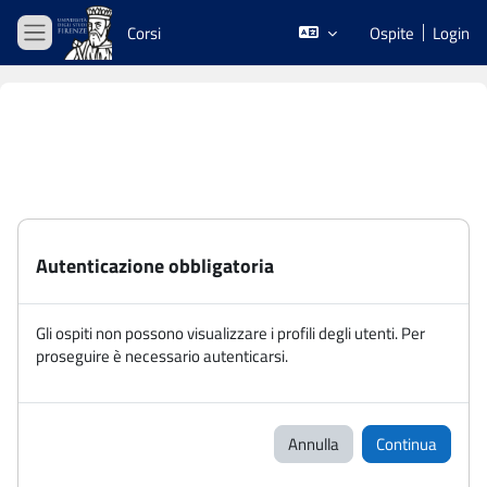
Vai al contenuto principale
Corsi
Ospite
Login
Pannello laterale
Autenticazione obbligatoria
Gli ospiti non possono visualizzare i profili degli utenti. Per
proseguire è necessario autenticarsi.
Annulla
Continua