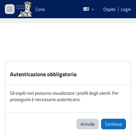
Vai al contenuto principale
Corsi
Ospite
Login
Pannello laterale
Autenticazione obbligatoria
Gli ospiti non possono visualizzare i profili degli utenti. Per
proseguire è necessario autenticarsi.
Annulla
Continua