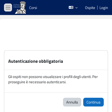
Vai al contenuto principale
Corsi
Ospite
Login
Pannello laterale
Autenticazione obbligatoria
Gli ospiti non possono visualizzare i profili degli utenti. Per
proseguire è necessario autenticarsi.
Annulla
Continua