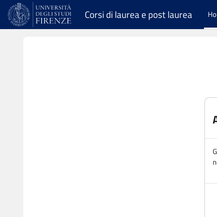
Vai al contenuto principale
Corsi di laurea e post laurea
H
G
n