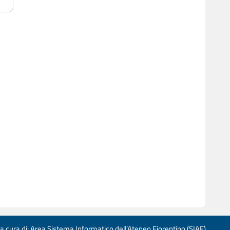
 a cura di: Area Sistema Informatico dell’Ateneo Fiorentino (SIAF)