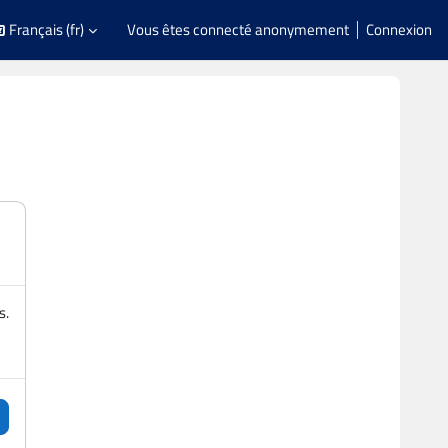
Français ‎(fr)‎
Vous êtes connecté anonymement
Connexion
s.