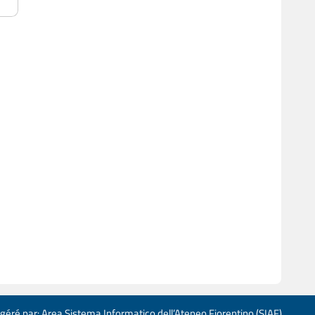
 géré par: Area Sistema Informatico dell’Ateneo Fiorentino (SIAF)