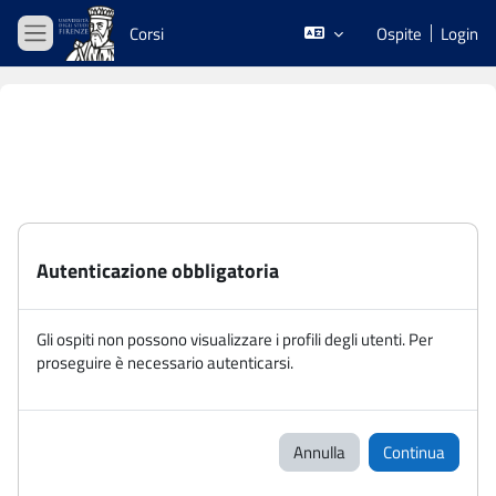
Vai al contenuto principale
Corsi
Ospite
Login
Pannello laterale
Autenticazione obbligatoria
Gli ospiti non possono visualizzare i profili degli utenti. Per
proseguire è necessario autenticarsi.
Annulla
Continua