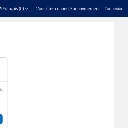
Français ‎(fr)‎
Vous êtes connecté anonymement
Connexion
s.