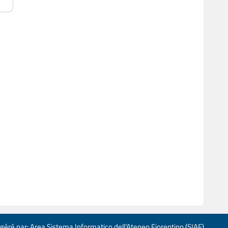
 géré par: Area Sistema Informatico dell’Ateneo Fiorentino (SIAF)