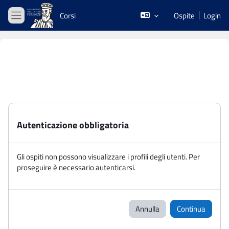
Vai al contenuto principale
Corsi
Ospite
Login
Pannello laterale
Autenticazione obbligatoria
Gli ospiti non possono visualizzare i profili degli utenti. Per
proseguire è necessario autenticarsi.
Annulla
Continua