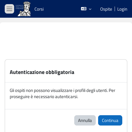
Vai al contenuto principale
Corsi
Ospite
Login
Pannello laterale
Autenticazione obbligatoria
Gli ospiti non possono visualizzare i profili degli utenti. Per
proseguire è necessario autenticarsi.
Annulla
Continua