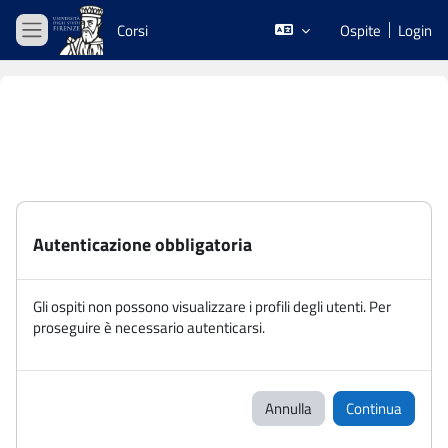
Vai al contenuto principale
Corsi
Ospite
Login
Pannello laterale
Autenticazione obbligatoria
Gli ospiti non possono visualizzare i profili degli utenti. Per
proseguire è necessario autenticarsi.
Annulla
Continua