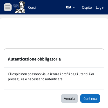
Vai al contenuto principale
Corsi
Ospite
Login
Pannello laterale
Autenticazione obbligatoria
Gli ospiti non possono visualizzare i profili degli utenti. Per
proseguire è necessario autenticarsi.
Annulla
Continua