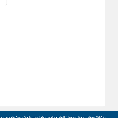
 a cura di: Area Sistema Informatico dell’Ateneo Fiorentino (SIAF)