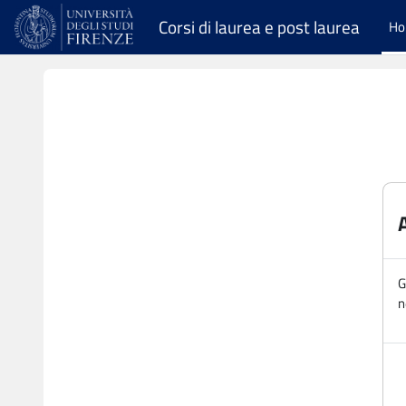
Vai al contenuto principale
Corsi di laurea e post laurea
H
G
n