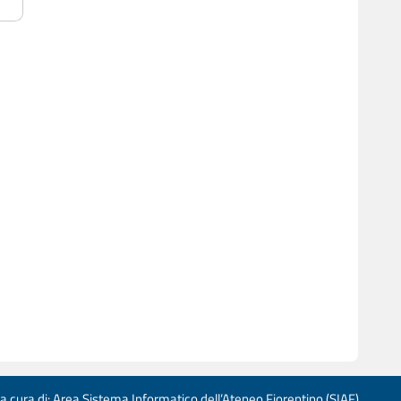
 a cura di: Area Sistema Informatico dell’Ateneo Fiorentino (SIAF)