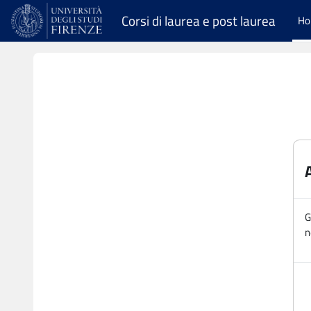
Vai al contenuto principale
Corsi di laurea e post laurea
H
G
n