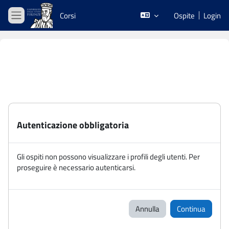
Vai al contenuto principale
Corsi
Ospite
Login
Pannello laterale
Autenticazione obbligatoria
Gli ospiti non possono visualizzare i profili degli utenti. Per
proseguire è necessario autenticarsi.
Annulla
Continua