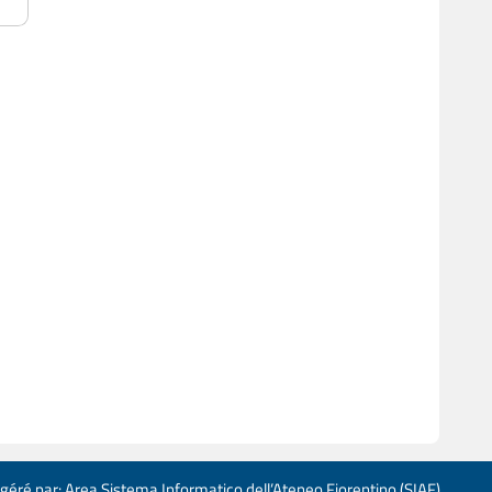
 géré par: Area Sistema Informatico dell’Ateneo Fiorentino (SIAF)