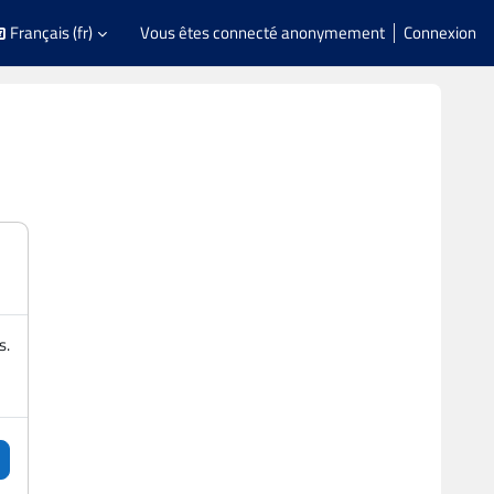
Français ‎(fr)‎
Vous êtes connecté anonymement
Connexion
s.