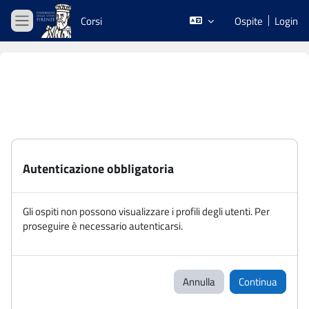
Vai al contenuto principale
Corsi
Ospite
Login
Pannello laterale
Autenticazione obbligatoria
Gli ospiti non possono visualizzare i profili degli utenti. Per
proseguire è necessario autenticarsi.
Annulla
Continua