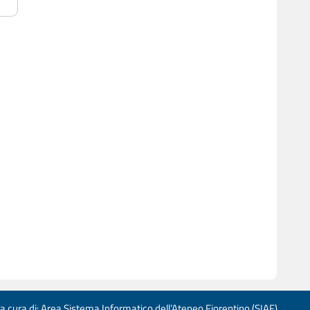
 a cura di: Area Sistema Informatico dell’Ateneo Fiorentino (SIAF)