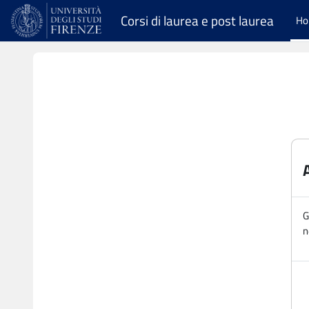
Vai al contenuto principale
Corsi di laurea e post laurea
H
G
n