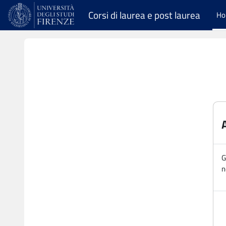
Vai al contenuto principale
Corsi di laurea e post laurea
H
G
n