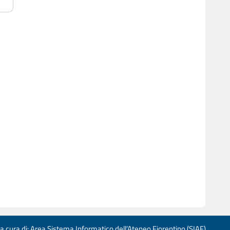
 a cura di: Area Sistema Informatico dell’Ateneo Fiorentino (SIAF)