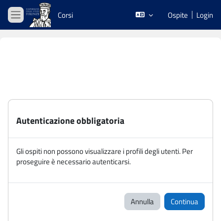
Vai al contenuto principale
Corsi
Ospite
Login
Pannello laterale
Autenticazione obbligatoria
Gli ospiti non possono visualizzare i profili degli utenti. Per
proseguire è necessario autenticarsi.
Annulla
Continua