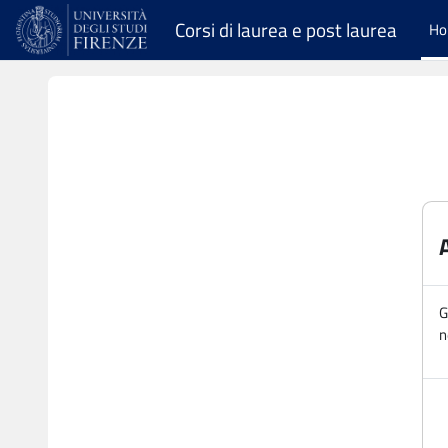
Vai al contenuto principale
Corsi di laurea e post laurea
H
G
n