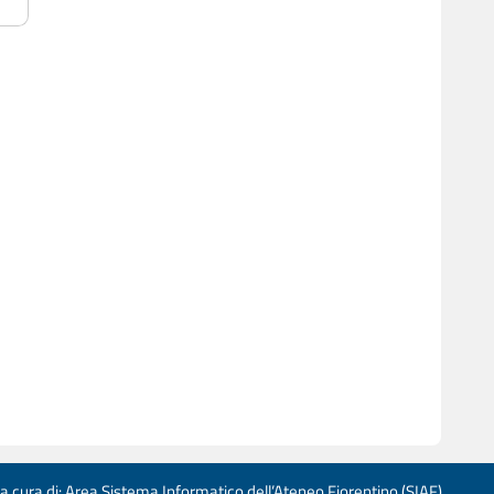
 a cura di: Area Sistema Informatico dell’Ateneo Fiorentino (SIAF)