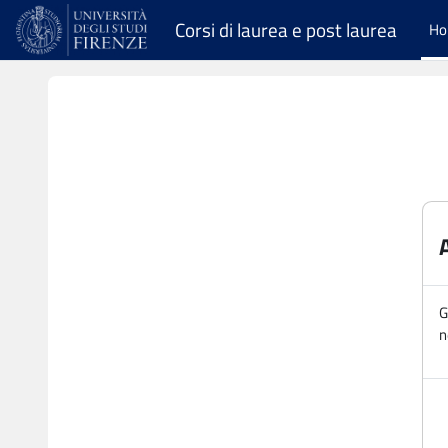
Vai al contenuto principale
Corsi di laurea e post laurea
H
G
n