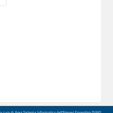
 a cura di: Area Sistema Informatico dell’Ateneo Fiorentino (SIAF)