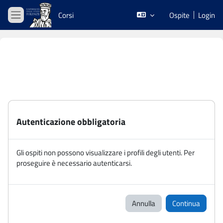
Vai al contenuto principale
Corsi
Ospite
Login
Pannello laterale
Autenticazione obbligatoria
Gli ospiti non possono visualizzare i profili degli utenti. Per
proseguire è necessario autenticarsi.
Annulla
Continua