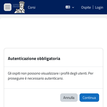
Vai al contenuto principale
Corsi
Ospite
Login
Pannello laterale
Autenticazione obbligatoria
Gli ospiti non possono visualizzare i profili degli utenti. Per
proseguire è necessario autenticarsi.
Annulla
Continua