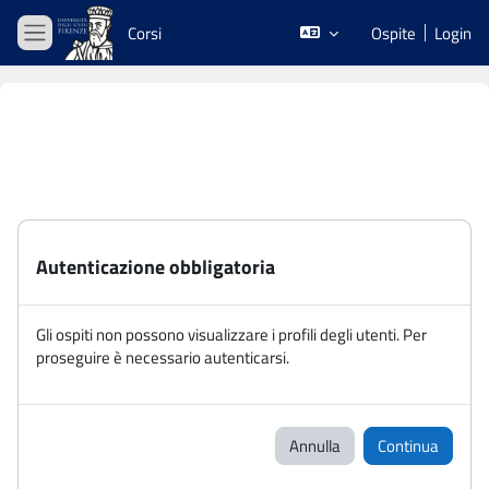
Vai al contenuto principale
Corsi
Ospite
Login
Pannello laterale
Autenticazione obbligatoria
Gli ospiti non possono visualizzare i profili degli utenti. Per
proseguire è necessario autenticarsi.
Annulla
Continua