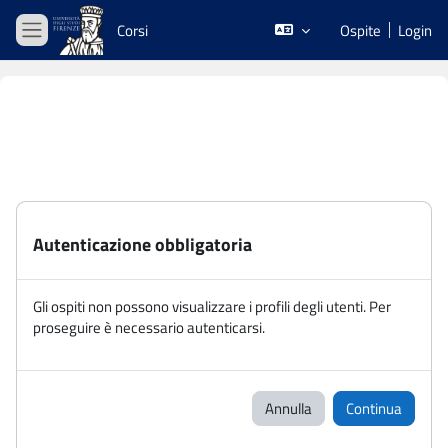
Vai al contenuto principale
Corsi
Ospite
Login
Pannello laterale
Autenticazione obbligatoria
Gli ospiti non possono visualizzare i profili degli utenti. Per
proseguire è necessario autenticarsi.
Annulla
Continua