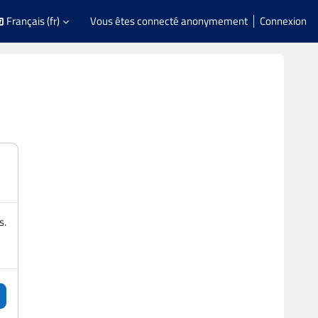
Français ‎(fr)‎
Vous êtes connecté anonymement
Connexion
s.