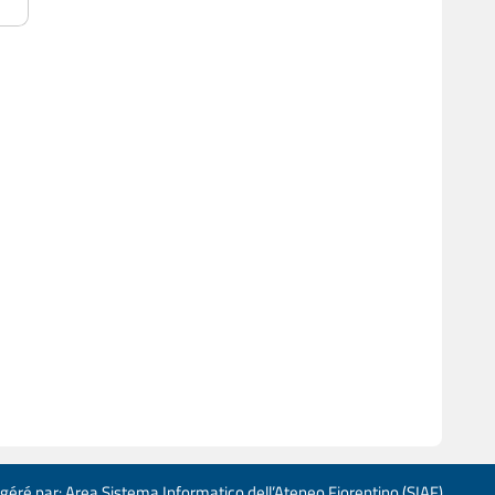
 géré par: Area Sistema Informatico dell’Ateneo Fiorentino (SIAF)