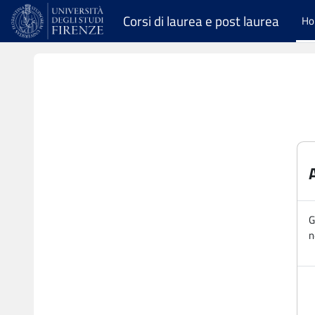
Vai al contenuto principale
Corsi di laurea e post laurea
H
G
n