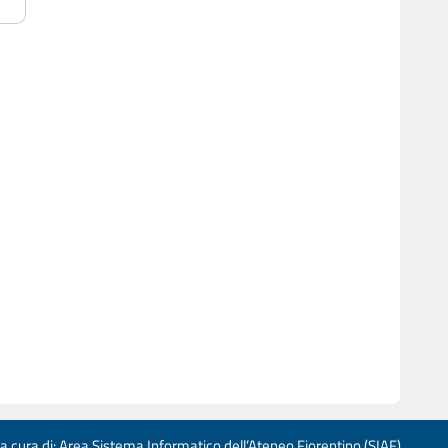
 a cura di: Area Sistema Informatico dell’Ateneo Fiorentino (SIAF)