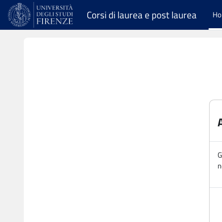
Vai al contenuto principale
Corsi di laurea e post laurea
H
G
n