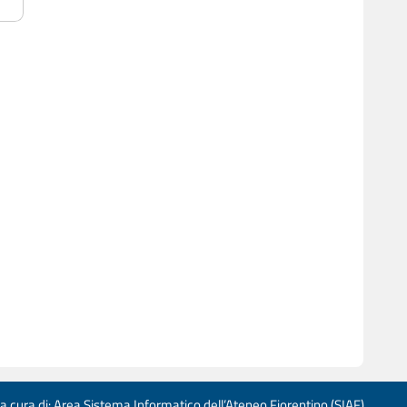
 a cura di: Area Sistema Informatico dell’Ateneo Fiorentino (SIAF)